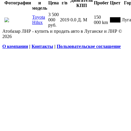
Двигатель
Фотографии
и
Цена
г/в
Пробег
Цвет
Го
КПП
модель
3 500
Toyota
150
000
2019
0.0
Д.
М
Луг
Hilux
000 km
руб.
Атобазар ЛНР - купить и продать авто в Луганске и ЛНР ©
2026
О компании
|
Контакты
|
Пользовательское соглашение