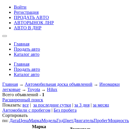
Войти
Регистрация
ПРОДАТЬ АВТО
АВТОРЫНОК ЛНР
АВТО В ДНР
Главная
Продать авто
Каталог авто
Главная
Продать авто
Каталог авто
Главная
→
Автомобильная доска объявлений
→
Иномарки
легковые
→
Toyota
→
Hilux
Всего объявлений -
1
Расширенный поиск
Показать:
все
|
за последние сутки
|
за 3 дня
|
за месяц
Автомобили с пробегом
|
Без пробега
Сортировать
по:
Дата
Цена
Марка
Модель
Год
Цвет
Двигатель
Пробег
Мощность
Марка