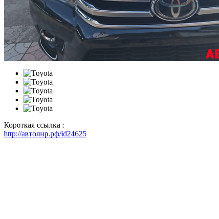
Короткая ссылка :
http://автолнр.рф/id24625