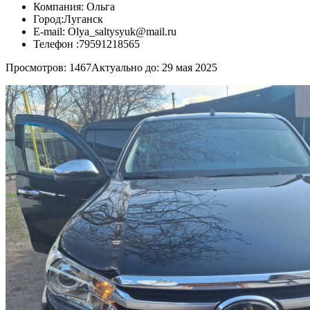
Компания:
Ольга
Город:
Луганск
E-mail:
Olya_saltysyuk@mail.ru
Телефон :
79591218565
Просмотров: 1467
Актуально до: 29 мая 2025