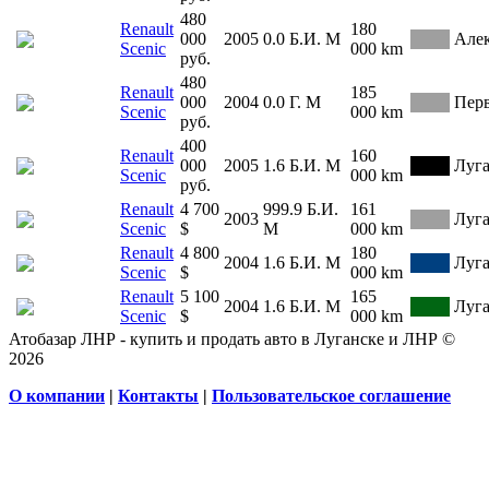
480
Renault
180
000
2005
0.0
Б.И.
М
Але
Scenic
000 km
руб.
480
Renault
185
000
2004
0.0
Г.
М
Пер
Scenic
000 km
руб.
400
Renault
160
000
2005
1.6
Б.И.
М
Луг
Scenic
000 km
руб.
Renault
4 700
999.9
Б.И.
161
2003
Луг
Scenic
$
М
000 km
Renault
4 800
180
2004
1.6
Б.И.
М
Луг
Scenic
$
000 km
Renault
5 100
165
2004
1.6
Б.И.
М
Луг
Scenic
$
000 km
Атобазар ЛНР - купить и продать авто в Луганске и ЛНР ©
2026
О компании
|
Контакты
|
Пользовательское соглашение