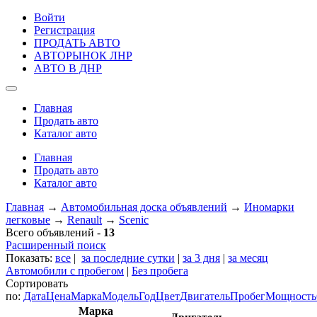
Войти
Регистрация
ПРОДАТЬ АВТО
АВТОРЫНОК ЛНР
АВТО В ДНР
Главная
Продать авто
Каталог авто
Главная
Продать авто
Каталог авто
Главная
→
Автомобильная доска объявлений
→
Иномарки
легковые
→
Renault
→
Scenic
Всего объявлений -
13
Расширенный поиск
Показать:
все
|
за последние сутки
|
за 3 дня
|
за месяц
Автомобили с пробегом
|
Без пробега
Сортировать
по:
Дата
Цена
Марка
Модель
Год
Цвет
Двигатель
Пробег
Мощность
Марка