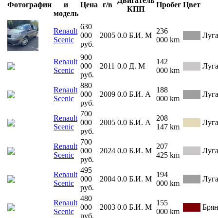
Двигатель
Фотографии
и
Цена
г/в
Пробег
Цвет
КПП
модель
630
Renault
236
000
2005
0.0
Б.И.
М
Луг
Scenic
000 km
руб.
900
Renault
142
000
2011
0.0
Д.
М
Луг
Scenic
000 km
руб.
880
Renault
188
000
2009
0.0
Б.И.
А
Луг
Scenic
000 km
руб.
700
Renault
208
000
2005
0.0
Б.И.
А
Луг
Scenic
147 km
руб.
700
Renault
207
000
2024
0.0
Б.И.
М
Луг
Scenic
425 km
руб.
495
Renault
194
000
2004
0.0
Б.И.
М
Луг
Scenic
000 km
руб.
480
Renault
155
000
2003
0.0
Б.И.
М
Брян
Scenic
000 km
руб.