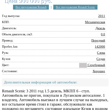
Цена 900 000 руб.
Все предложения Renault
|
Все предложения Renault Scenic
Год выпуска:
2011
КПП :
Механическая
Двигатель:
Дизель
Объем двигателя, см3:
0.0
Привод:
Передний
Пробег, km
142000
Руль:
Слева
Кузов:
Седан
Цвет:
Серебряный
Состояние:
Хорошее
Дополнительная информация об автомобиле:
Renault Scenic 3 2011 год 1.5 дизель, МКПП 6 - ступ.
Автомобиль не пригон, покупали в Луганском автосалоне. 1
владелец. Автомобиль выезжал в лучшем случае на выходных,
все остальное время стоял в гараже, обслуживали как
положено по регламенту, состояние идеальное Кузов в родном