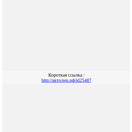
Короткая ссылка :
http://автолнр.рф/id25487