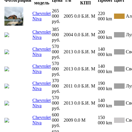
Фотографии
Цена
г/в
Пробег
Цвет
модель
КПП
265
Chevrolet
220
000
2005
0.0
Б.И.
М
Ал
Niva
000 km
руб.
385
Chevrolet
200
000
2004
0.0
Б.И.
М
Лу
Niva
000 km
руб.
570
Chevrolet
140
000
2013
0.0
Б.И.
М
Св
Niva
000 km
руб.
570
Chevrolet
140
000
2013
0.0
Б.И.
М
Св
Niva
000 km
руб.
370
Chevrolet
190
000
2011
0.0
Б.И.
М
Лу
Niva
000 km
руб.
570
Chevrolet
140
000
2013
0.0
Б.И.
М
Св
Niva
000 km
руб.
600
Chevrolet
150
000
2009
0.0
М
Св
Niva
000 km
руб.
650