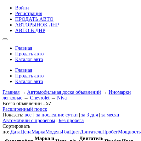
Войти
Регистрация
ПРОДАТЬ АВТО
АВТОРЫНОК ЛНР
АВТО В ДНР
Главная
Продать авто
Каталог авто
Главная
Продать авто
Каталог авто
Главная
→
Автомобильная доска объявлений
→
Иномарки
легковые
→
Chevrolet
→
Niva
Всего объявлений -
57
Расширенный поиск
Показать:
все
|
за последние сутки
|
за 3 дня
|
за месяц
Автомобили с пробегом
|
Без пробега
Сортировать
по:
Дата
Цена
Марка
Модель
Год
Цвет
Двигатель
Пробег
Мощность
Марка и
Двигатель