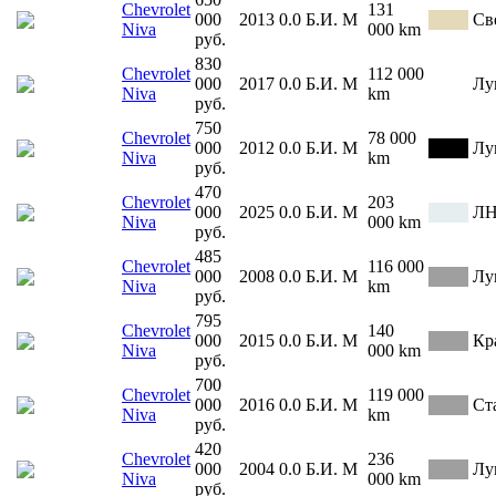
Chevrolet
131
000
2013
0.0
Б.И.
М
Св
Niva
000 km
руб.
830
Chevrolet
112 000
000
2017
0.0
Б.И.
М
Лу
Niva
km
руб.
750
Chevrolet
78 000
000
2012
0.0
Б.И.
М
Лу
Niva
km
руб.
470
Chevrolet
203
000
2025
0.0
Б.И.
М
ЛН
Niva
000 km
руб.
485
Chevrolet
116 000
000
2008
0.0
Б.И.
М
Лу
Niva
km
руб.
795
Chevrolet
140
000
2015
0.0
Б.И.
М
Кр
Niva
000 km
руб.
700
Chevrolet
119 000
000
2016
0.0
Б.И.
М
Ст
Niva
km
руб.
420
Chevrolet
236
000
2004
0.0
Б.И.
М
Лу
Niva
000 km
руб.