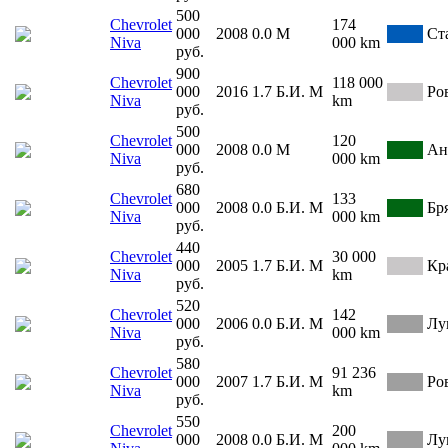
500
Chevrolet
174
000
2008
0.0
М
Ст
Niva
000 km
руб.
900
Chevrolet
118 000
000
2016
1.7
Б.И.
М
Ро
Niva
km
руб.
500
Chevrolet
120
000
2008
0.0
М
Ан
Niva
000 km
руб.
680
Chevrolet
133
000
2008
0.0
Б.И.
М
Бр
Niva
000 km
руб.
440
Chevrolet
30 000
000
2005
1.7
Б.И.
М
Кр
Niva
km
руб.
520
Chevrolet
142
000
2006
0.0
Б.И.
М
Лу
Niva
000 km
руб.
580
Chevrolet
91 236
000
2007
1.7
Б.И.
М
Ро
Niva
km
руб.
550
Chevrolet
200
000
2008
0.0
Б.И.
М
Лу