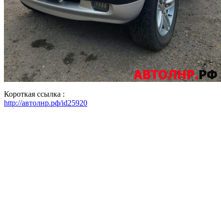
Короткая ссылка :
http://автолнр.рф/id25920