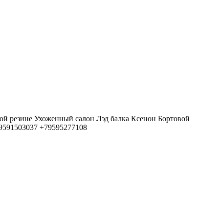
ой резине Ухоженный салон Лэд балка Ксенон Бортовой
79591503037 +79595277108