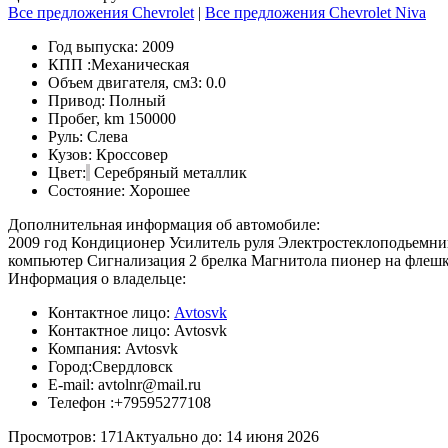
Все предложения Chevrolet
|
Все предложения Chevrolet Niva
Год выпуска:
2009
КПП :
Механическая
Объем двигателя, см3:
0.0
Привод:
Полный
Пробег, km
150000
Руль:
Слева
Кузов:
Кроссовер
Цвет:
Серебряный металлик
Состояние:
Хорошее
Дополнительная информация об автомобиле:
2009 год Кондиционер Усилитель руля Электростеклоподьемни
компьютер Сигнализация 2 брелка Магнитола пионер на флешк
Информация о владельце:
Контактное лицо:
Avtosvk
Контактное лицо:
Avtosvk
Компания:
Avtosvk
Город:
Свердловск
E-mail:
avtolnr@mail.ru
Телефон :
+79595277108
Просмотров: 171
Актуально до: 14 июня 2026