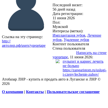
Последний визит:
56 дней назад
Дата регистрации:
11 июня 2026
Пол:
Мужской
Интересы (метки):
Имплантация зубов
,
Лечение
Ссылка на эту страницу:
зубов
,
Удаление зубов
http://
Контент пользователя
автолнр.рф/users/yqeqetape
Стена пользователя
Написать на стене
yqeqetape
, 11 июня 2026:
пульпит и кариес лечить
не больно
https://zangaristom.ru/uslugi-
i-czeny/lechenie-zubov/
Атобазар ЛНР - купить и продать авто в Луганске и ЛНР ©
2026
О компании
|
Контакты
|
Пользовательское соглашение