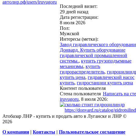
автолнр.рф/users/iruvugoru
Последний визит:
29 дней назад
Дата регистрации:
8 июля 2026
Пол:
Мужской
Интересы (метки):
Завод гидравлического оборудовани
Донвард. Купить оборудование
гидравлической промышленной
системы.
,
купить грузоподъемные
механизмы
,
купить
гидрораспределитель
,
гидроцилинд
купить цена
,
гидравлический насос
купить
,
гидростанции купить цена
Контент пользователя
Стена пользователя
Написать на ст
iruvugoru
, 8 июля 2026:
сколько стоит гидроцилиндр
https://donvard.ru/catalog/gidrotsilind
Атобазар ЛНР - купить и продать авто в Луганске и ЛНР ©
2026
О компании
|
Контакты
|
Пользовательское соглашение