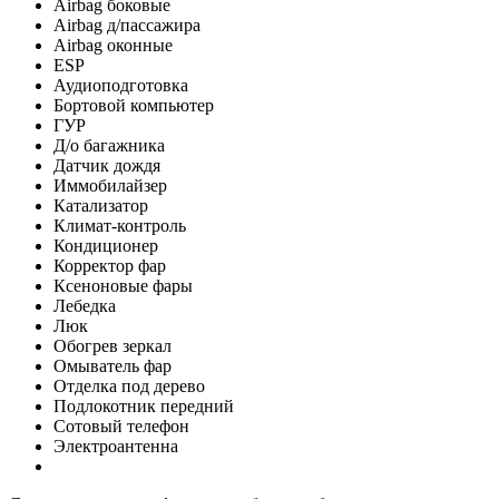
Airbag боковые
Airbag д/пассажира
Airbag оконные
ESP
Аудиоподготовка
Бортовой компьютер
ГУР
Д/о багажника
Датчик дождя
Иммобилайзер
Катализатор
Климат-контроль
Кондиционер
Корректор фар
Ксеноновые фары
Лебедка
Люк
Обогрев зеркал
Омыватель фар
Отделка под дерево
Подлокотник передний
Сотовый телефон
Электроантенна