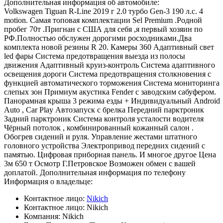
Дополнительная информация об автомобиле:
Volkswagen Tiguan R-Line 2019 г 2.0 турбо Gen-3 190 л.с. 4
motion. Самая топовая комплектации Sel Premium .Родной
пробег 70т .Пригнан с США для себя ,я первый хозяин по
РФ.Полностью обслужен дорогими росходниками.Два
комплекта новой резины R 20. Камеры 360 Адаптивный свет
led фары Система предотвращения выезда из полосы
движения Адаптивный круиз-контроль Система адаптивного
освещения дороги Система предотвращения столкновения с
функцией автоматического торможения Система мониторинга
слепых зон Примиум акустика Fender с заводским сабуфером.
Панорамная крыша 3 режима езды + Индивидуальный Android
Auto , Car Play Автозапуск с брелка Передний парктроник
Задний парктроник Система контроля усталости водителя
Чёрный потолок , комбинированный кожанный салон .
Обогрев сидений и руля. Управление жестами штатного
головного устройства Электропривод передних сидений с
памятью. Цифровая приборная панель. И многое другое Цена
3м 650 т Осмотр Г.Петровское Возможен обмен с вашей
доплатой. Дополнительная информация по телефону
Информация о владельце:
Контактное лицо:
Nikich
Контактное лицо:
Nikich
Компания:
Nikich