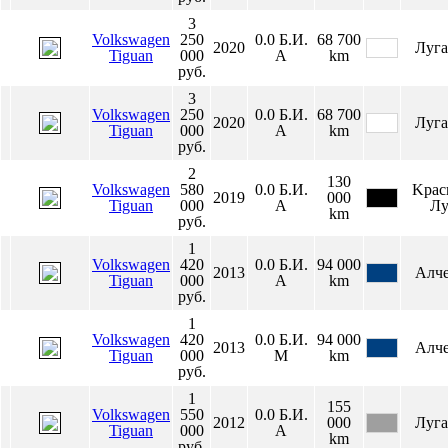
3
Volkswagen
250
0.0
Б.И.
68 700
2020
Луга
Tiguan
000
А
km
руб.
3
Volkswagen
250
0.0
Б.И.
68 700
2020
Луга
Tiguan
000
А
km
руб.
2
130
Volkswagen
580
0.0
Б.И.
Κpac
2019
000
Tiguan
000
А
Лу
km
руб.
1
Volkswagen
420
0.0
Б.И.
94 000
2013
Алче
Tiguan
000
А
km
руб.
1
Volkswagen
420
0.0
Б.И.
94 000
2013
Алче
Tiguan
000
М
km
руб.
1
155
Volkswagen
550
0.0
Б.И.
2012
000
Луга
Tiguan
000
А
km
руб.