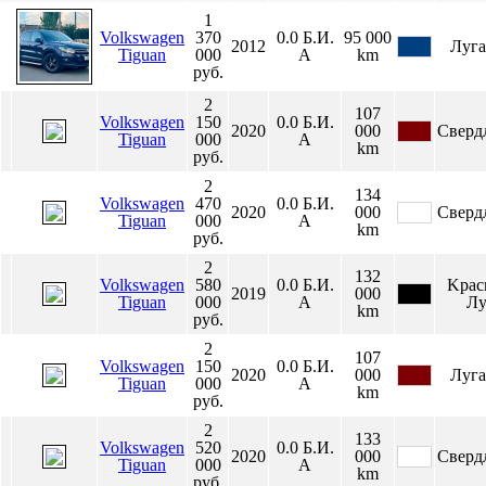
1
Volkswagen
370
0.0
Б.И.
95 000
2012
Луга
Tiguan
000
А
km
руб.
2
107
Volkswagen
150
0.0
Б.И.
2020
000
Сверд
Tiguan
000
А
km
руб.
2
134
Volkswagen
470
0.0
Б.И.
2020
000
Сверд
Tiguan
000
А
km
руб.
2
132
Volkswagen
580
0.0
Б.И.
Κpac
2019
000
Tiguan
000
А
Лу
km
руб.
2
107
Volkswagen
150
0.0
Б.И.
2020
000
Луга
Tiguan
000
А
km
руб.
2
133
Volkswagen
520
0.0
Б.И.
2020
000
Сверд
Tiguan
000
А
km
руб.