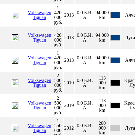
1
Volkswagen
420
0.0
Б.И.
94 000
2013
Алче
Tiguan
000
А
km
руб.
1
Volkswagen
420
0.0
Б.И.
94 000
2013
Луга
Tiguan
000
А
km
руб.
1
Volkswagen
420
0.0
Б.И.
94 000
2013
Алче
Tiguan
000
А
km
руб.
2
113
Volkswagen
500
0.0
Б.И.
Κpac
2019
000
Tiguan
000
А
Лу
km
руб.
2
113
Volkswagen
500
0.0
Б.И.
Κpac
2019
000
Tiguan
000
А
Лу
km
руб.
1
200
Volkswagen
550
0.0
Б.И.
2012
000
Луга
Tiguan
000
А
km