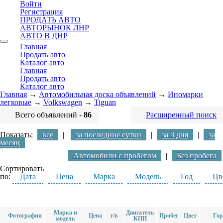
Войти
Регистрация
ПРОДАТЬ АВТО
АВТОРЫНОК ЛНР
АВТО В ДНР
Главная
Продать авто
Каталог авто
Главная
Продать авто
Каталог авто
Главная
→
Автомобильная доска объявлений
→
Иномарки
легковые
→
Volkswagen
→
Tiguan
Всего объявлений -
86
Расширенный поиск
Показать:
все
|
за последние сутки
|
за 3 дня
|
за
месяц
Автомобили с пробегом
|
Без пробега
Сортировать
по:
Дата
Цена
Марка
Модель
Год
Цв
Марка и
Двигатель
Фотографии
Цена
г/в
Пробег
Цвет
Гор
модель
КПП