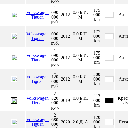
руб.
1
175
Volkswagen
090
0.0
Б.И.
2012
000
Алче
Tiguan
000
М
km
руб.
1
177
Volkswagen
090
0.0
Б.И.
2012
000
Алче
Tiguan
000
М
km
руб.
1
175
Volkswagen
090
0.0
Б.И.
2012
000
Алче
Tiguan
000
М
km
руб.
1
209
Volkswagen
120
0.0
Б.И.
2012
000
Алче
Tiguan
000
М
km
руб.
2
113
Volkswagen
820
0.0
Б.И.
Κpac
2019
000
Tiguan
000
А
Лу
km
руб.
2
120
Volkswagen
680
2020
2.0
Д.
А
000
Луга
Tiguan
000
km