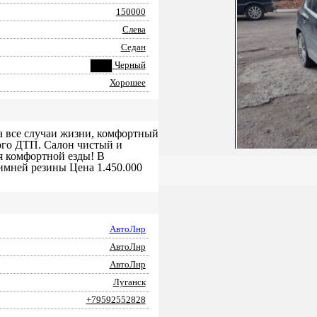
150000
Слева
Седан
Черный
Хорошее
а все случаи жизни, комфортный
ого ДТП. Салон чистый и
я комфортной езды! В
имней резины Цена 1.450.000
АвтоЛнр
АвтоЛнр
АвтоЛнр
Луганск
+79592552828