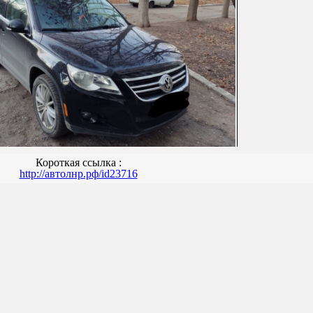
Короткая ссылка :
http://автолнр.рф/id23716