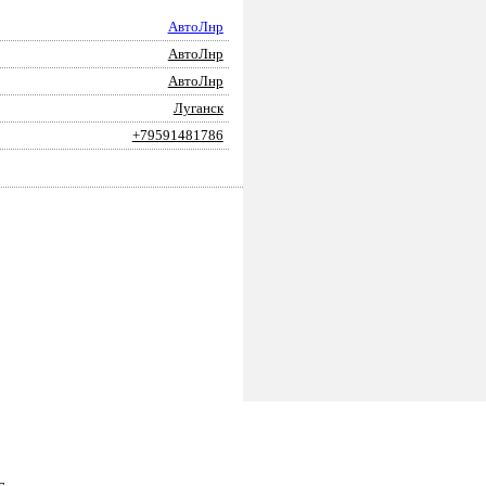
АвтоЛнр
АвтоЛнр
АвтоЛнр
Луганск
+79591481786
ПОДАТЬ ЗАЯВКУ