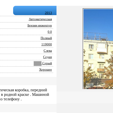
2013
Автоматическая
Бензин инжектор
0.0
Полный
119000
Слева
Седан
Серый
Хорошее
тическая коробка, передний
, в родной краске . Машиной
о телефону .