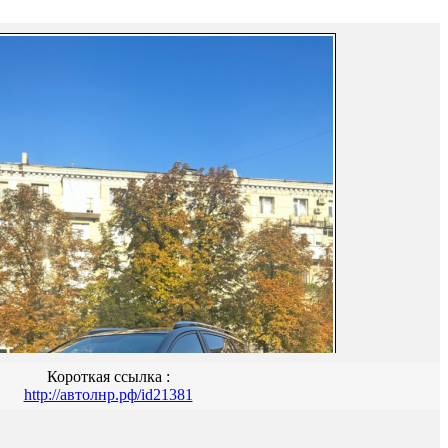
Короткая ссылка :
http://автолнр.рф/id21381