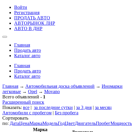
Войти
Регистрация
ПРОДАТЬ АВТО
АВТОРЫНОК ЛНР
АВТО В ДНР
Главная
Продать авто
Каталог авто
Главная
Продать авто
Каталог авто
Главная
→
Автомобильная доска объявлений
→
Иномарки
легковые
→
Opel
→
Movano
Всего объявлений -
1
Расширенный поиск
Показать:
все
|
за последние сутки
|
за 3 дня
|
за месяц
Автомобили с пробегом
|
Без пробега
Сортировать
по:
Дата
Цена
Марка
Модель
Год
Цвет
Двигатель
Пробег
Мощность
Марка