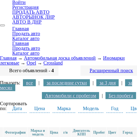
Войти
Регистрация
ПРОДАТЬ АВТО
АВТОРЫНОК ЛНР
АВТО В ДНР
Главная
Продать авто
Каталог авто
Главная
Продать авто
Каталог авто
Главная
→
Автомобильная доска объявлений
→
Иномарки
легковые
→
Opel
→
Crossland
Всего объявлений -
4
Расширенный поиск
Показать:
все
|
за последние сутки
|
за 3 дня
|
за
месяц
Автомобили с пробегом
|
Без пробега
Сортировать
по:
Дата
Цена
Марка
Модель
Год
Цв
Марка и
Двигатель
Фотографии
Цена
г/в
Пробег
Цвет
Город
модель
КПП