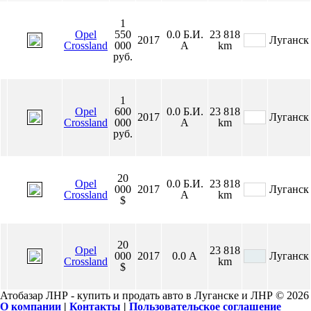
1
Opel
550
0.0
Б.И.
23 818
2017
Луганск
Crossland
000
А
km
руб.
1
Opel
600
0.0
Б.И.
23 818
2017
Луганск
Crossland
000
А
km
руб.
20
Opel
0.0
Б.И.
23 818
000
2017
Луганск
Crossland
А
km
$
20
Opel
23 818
000
2017
0.0
А
Луганск
Crossland
km
$
Атобазар ЛНР - купить и продать авто в Луганске и ЛНР © 2026
О компании
|
Контакты
|
Пользовательское соглашение