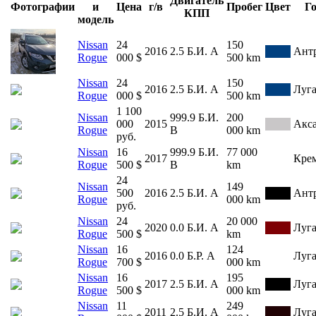
Двигатель
Фотографии
и
Цена
г/в
Пробег
Цвет
Г
КПП
модель
Nissan
24
150
2016
2.5
Б.И.
А
Ант
Rogue
000 $
500 km
Nissan
24
150
2016
2.5
Б.И.
А
Луг
Rogue
000 $
500 km
1 100
Nissan
999.9
Б.И.
200
000
2015
Акс
Rogue
В
000 km
руб.
Nissan
16
999.9
Б.И.
77 000
2017
Кре
Rogue
500 $
В
km
24
Nissan
149
500
2016
2.5
Б.И.
А
Ант
Rogue
000 km
руб.
Nissan
24
20 000
2020
0.0
Б.И.
А
Луг
Rogue
500 $
km
Nissan
16
124
2016
0.0
Б.Р.
А
Луг
Rogue
700 $
000 km
Nissan
16
195
2017
2.5
Б.И.
А
Луг
Rogue
500 $
000 km
Nissan
11
249
2011
2.5
Б.И.
А
Луг