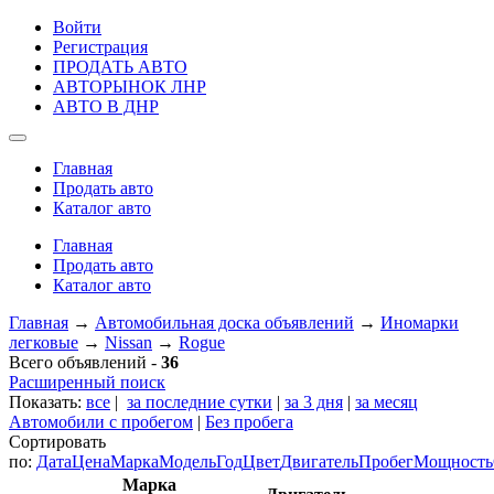
Войти
Регистрация
ПРОДАТЬ АВТО
АВТОРЫНОК ЛНР
АВТО В ДНР
Главная
Продать авто
Каталог авто
Главная
Продать авто
Каталог авто
Главная
→
Автомобильная доска объявлений
→
Иномарки
легковые
→
Nissan
→
Rogue
Всего объявлений -
36
Расширенный поиск
Показать:
все
|
за последние сутки
|
за 3 дня
|
за месяц
Автомобили с пробегом
|
Без пробега
Сортировать
по:
Дата
Цена
Марка
Модель
Год
Цвет
Двигатель
Пробег
Мощность
Марка