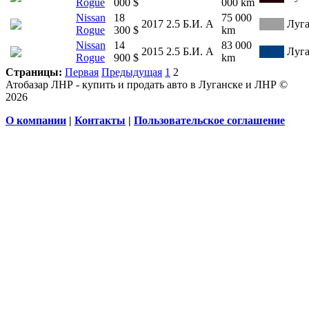
Rogue
000 $
000 km
Nissan
18
75 000
2017
2.5
Б.И.
А
Луг
Rogue
300 $
km
Nissan
14
83 000
2015
2.5
Б.И.
А
Луг
Rogue
900 $
km
Страницы:
Первая
Предыдущая
1
2
Атобазар ЛНР - купить и продать авто в Луганске и ЛНР ©
2026
О компании
|
Контакты
|
Пользовательское соглашение