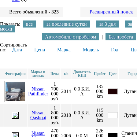
Всего объявлений -
323
Расширенный поиск
Показать:
все
|
за последние сутки
|
за 3 дня
|
за
месяц
Автомобили с пробегом
|
Без пробега
Сортировать
по:
Дата
Цена
Марка
Модель
Год
Цв
Марка и
Двигатель
Фотографии
Цена
г/в
Пробег
Цвет
Горо
модель
КПП
1
135
Nissan
700
0.0
Б.И.
2014
000
Луган
Pathfinder
000
А
km
руб.
1
115
Nissan
800
0.0
Б.И.
2018
000
Луган
Qashqai
000
А
km
руб.
470
226
Nissan
Станич
000
2006
0.0
М
000