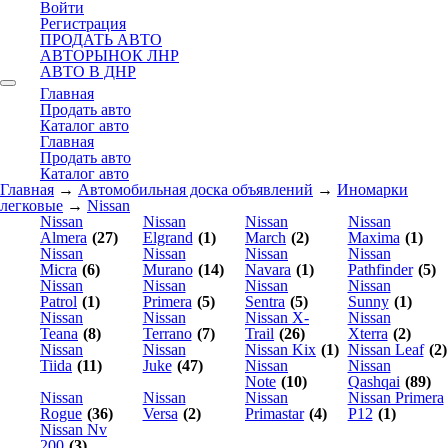
Войти
Регистрация
ПРОДАТЬ АВТО
АВТОРЫНОК ЛНР
АВТО В ДНР
Главная
Продать авто
Каталог авто
Главная
Продать авто
Каталог авто
Главная
→
Автомобильная доска объявлений
→
Иномарки
легковые
→
Nissan
Nissan
Nissan
Nissan
Nissan
Almera
(27)
Elgrand
(1)
March
(2)
Maxima
(1)
Nissan
Nissan
Nissan
Nissan
Micra
(6)
Murano
(14)
Navara
(1)
Pathfinder
(5)
Nissan
Nissan
Nissan
Nissan
Patrol
(1)
Primera
(5)
Sentra
(5)
Sunny
(1)
Nissan
Nissan
Nissan X-
Nissan
Teana
(8)
Terrano
(7)
Trail
(26)
Xterra
(2)
Nissan
Nissan
Nissan Kix
(1)
Nissan Leaf
(2)
Tiida
(11)
Juke
(47)
Nissan
Nissan
Note
(10)
Qashqai
(89)
Nissan
Nissan
Nissan
Nissan Primera
Rogue
(36)
Versa
(2)
Primastar
(4)
P12
(1)
Nissan Nv
200
(3)