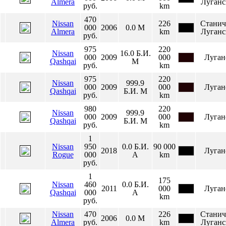
Almera
Луганс
руб.
km
470
Nissan
226
Станич
000
2006
0.0
М
Almera
km
Луганс
руб.
975
220
Nissan
16.0
Б.И.
000
2009
000
Луган
Qashqai
М
руб.
km
975
220
Nissan
999.9
000
2009
000
Луган
Qashqai
Б.И.
М
руб.
km
980
220
Nissan
999.9
000
2009
000
Луган
Qashqai
Б.И.
М
руб.
km
1
Nissan
950
0.0
Б.И.
90 000
2018
Луган
Rogue
000
А
km
руб.
1
175
Nissan
460
0.0
Б.И.
2011
000
Луган
Qashqai
000
А
km
руб.
Nissan
470
226
Станич
2006
0.0
М
Almera
руб.
km
Луганс