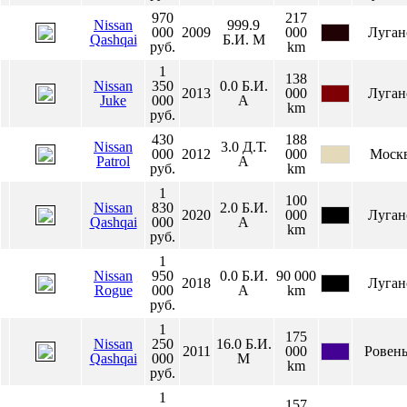
970
217
Nissan
999.9
000
2009
000
Луган
Qashqai
Б.И.
М
руб.
km
1
138
Nissan
350
0.0
Б.И.
2013
000
Луган
Juke
000
А
km
руб.
430
188
Nissan
3.0
Д.Т.
000
2012
000
Моск
Patrol
А
руб.
km
1
100
Nissan
830
2.0
Б.И.
2020
000
Луган
Qashqai
000
А
km
руб.
1
Nissan
950
0.0
Б.И.
90 000
2018
Луган
Rogue
000
А
km
руб.
1
175
Nissan
250
16.0
Б.И.
2011
000
Ровен
Qashqai
000
М
km
руб.
1
157