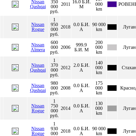
Nissan
350
16.0
Б.И.
2011
000
РОВЕН
Qashqai
000
М
km
руб.
1
Nissan
950
0.0
Б.И.
90 000
2018
Луган
Rogue
000
А
km
руб.
600
200
Nissan
999.9
000
2006
000
Луган
Almera
Б.И.
М
руб.
km
1
140
Nissan
370
2.0
Б.И.
2012
000
Стаха
Qashqai
000
А
km
руб.
980
175
Nissan
0.0
Б.И.
000
2008
000
Красно
Qashqai
А
руб.
km
1
130
Nissan
750
0.0
Б.И.
2014
000
Луган
Rogue
000
А
km
руб.
1
Nissan
930
0.0
Б.И.
90 000
2018
Луган
Rogue
000
А
km