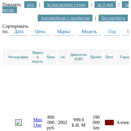
Показать:
все
|
за последние сутки
|
за 3 дня
|
за
месяц
Автомобили с пробегом
|
Без пробега
Сортировать
по:
Дата
Цена
Марка
Модель
Год
Ц
Марка
Двигатель
Фотографии
и
Цена
г/в
Пробег
Цвет
Город
КПП
модель
800
190
Mini
999.9
000
2002
000
Алчевс
One
Б.И.
М
руб.
km