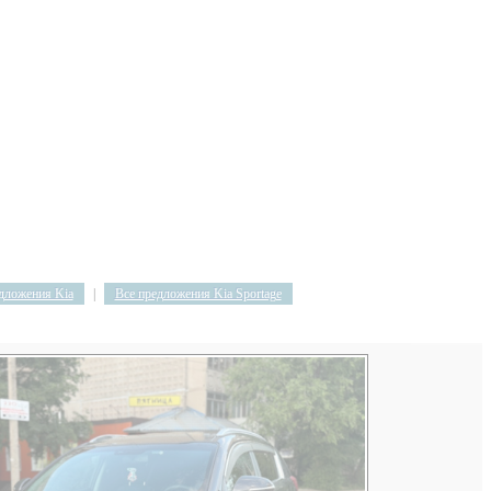
дложения Kia
|
Все предложения Kia Sportage