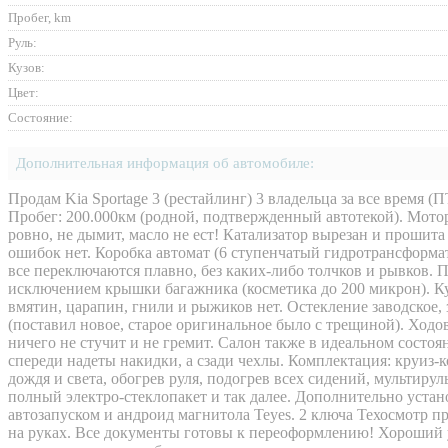
Пробег, km
Руль:
Кузов:
Цвет:
Состояние:
Дополнительная информация об автомобиле:
Продам Kia Sportage 3 (рестайлинг) 3 владельца за все время 
Пробег: 200.000км (родной, подтвержденный автотекой). Мотор
ровно, не дымит, масло не ест! Катализатор вырезан и прошита
ошибок нет. Коробка автомат (6 ступенчатый гидротрансформат
все переключаются плавно, без каких-либо толчков и рывков. П
исключением крышки багажника (косметика до 200 микрон). Ку
вмятин, царапин, гнили и рыжиков нет. Остекление заводское,
(поставил новое, старое оригинальное было с трещиной). Ходо
ничего не стучит и не гремит. Салон также в идеальном состо
спереди надеты накидки, а сзади чехлы. Комплектация: круиз-
дождя и света, обогрев руля, подогрев всех сидений, мультирул
полный электро-стеклопакет и так далее. Дополнительно устано
автозапуском и андроид магнитола Teyes. 2 ключа Техосмотр п
на руках. Все документы готовы к переоформлению! Хороший