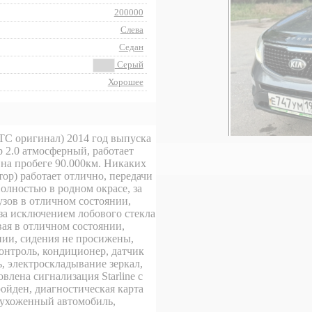
200000
Слева
Седан
Серый
Хорошее
(ПТС оригинал) 2014 год выпуска
 2.0 атмосферный, работает
 на пробеге 90.000км. Никаких
ор) работает отлично, передачи
олностью в родном окрасе, за
зов в отличном состоянии,
 за исключением лобового стекла
вая в отличном состоянии,
янии, сидения не просижены,
контроль, кондиционер, датчик
ь, электроскладывание зеркал,
влена сигнализация Starline с
ройден, диагностическая карта
 ухоженный автомобиль,