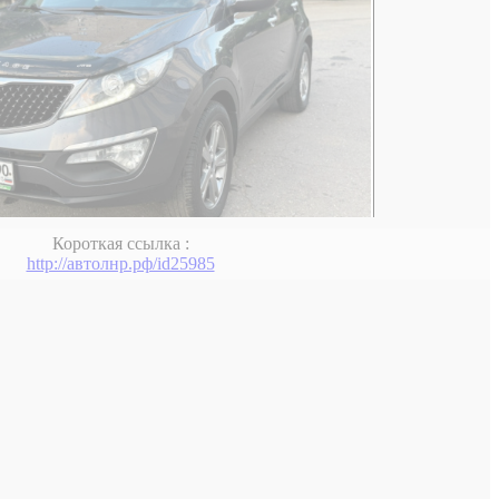
Короткая ссылка :
http://автолнр.рф/id25985