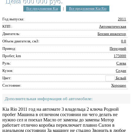
Цена 600 000 руб.
Все предложения Kia
|
Все предложения Kia Rio
Год выпуска:
2011
КПП :
Автоматическая
Двигатель:
Бензин инжектор
Объем двигателя, см3:
0.0
Привод:
Передний
Пробег, km
175000
Руль:
Слева
Кузов:
Седан
Цвет:
Белый
Состояние:
Хорошее
Дополнительная информация об автомобиле:
Kia Rio 2011 год на автомате 3 владельца 2 ключа Родной
пробег Машина в отличном состоянии ни чего делать не
нужно сел и поехал Масло от замены до замены Мотор
работает отлично коробка переключает плавно Салон в
идеальном состоянии За машину не стыдно Звонить в любое