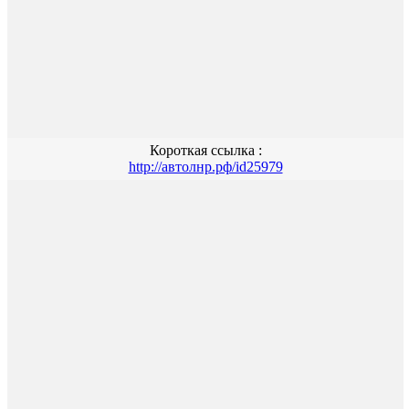
Короткая ссылка :
http://автолнр.рф/id25979