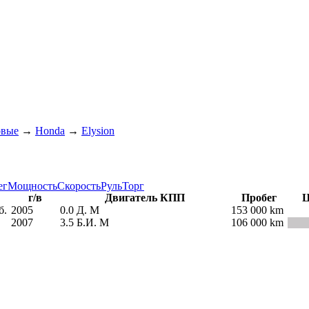
овые
→
Honda
→
Elysion
ег
Мощность
Скорость
Руль
Торг
г/в
Двигатель КПП
Пробег
Ц
б.
2005
0.0
Д.
М
153 000 km
2007
3.5
Б.И.
М
106 000 km