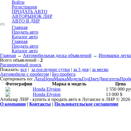
Войти
Регистрация
ПРОДАТЬ АВТО
АВТОРЫНОК ЛНР
АВТО В ДНР
Главная
Продать авто
Каталог авто
Главная
Продать авто
Каталог авто
Главная
→
Автомобильная доска объявлений
→
Иномарки легк
Всего объявлений -
2
Расширенный поиск
Показать:
все
|
за последние сутки
|
за 3 дня
|
за месяц
Автомобили с пробегом
|
Без пробега
Сортировать по:
Дата
Цена
Марка
Модель
Год
Цвет
Двигатель
Проб
Фотографии
Марка и модель
Цена
Honda Elysion
1 550 000 ру
Honda Elysion
13 000 $
Атобазар ЛНР - купить и продать авто в Луганске и ЛНР © 2026
О компании
|
Контакты
|
Пользовательское соглашение