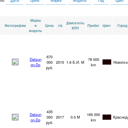
по:
Дата
Цена
Марка
Модель
Год
Цвет
Марка
Двигатель
Фотографии
и
Цена
г/в
Пробег
Цвет
Город
КПП
модель
670
Datsun
78 000
000
2015
1.6
Б.И.
М
Новопск
on-Do
km
руб.
435
Datsun
165 000
000
2017
0.0
М
Краснод
on-Do
km
руб.