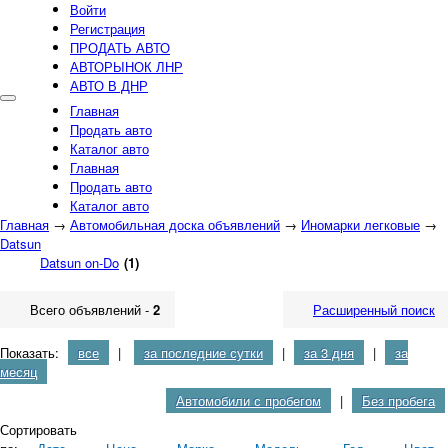
Войти
Регистрация
ПРОДАТЬ АВТО
АВТОРЫНОК ЛНР
АВТО В ДНР
Главная
Продать авто
Каталог авто
Главная
Продать авто
Каталог авто
Главная
→
Автомобильная доска объявлений
→
Иномарки легковые
→
Datsun
Datsun on-Do
(1)
Всего объявлений -
2
Расширенный поиск
Показать:
все
|
за последние сутки
|
за 3 дня
|
за
месяц
Автомобили с пробегом
|
Без пробега
Сортировать