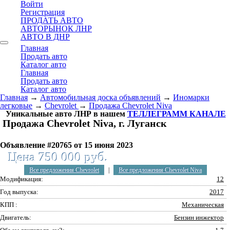
Войти
Регистрация
ПРОДАТЬ АВТО
АВТОРЫНОК ЛНР
АВТО В ДНР
Главная
Продать авто
Каталог авто
Главная
Продать авто
Каталог авто
Главная
→
Автомобильная доска объявлений
→
Иномарки
легковые
→
Chevrolet
→
Продажа Chevrolet Niva
Уникальные авто ЛНР в нашем
ТЕЛЛЕГРАММ КАНАЛЕ
Продажа Chevrolet Niva, г. Луганск
Объявление #20765 от 15 июня 2023
Цена 750 000 руб.
Все предложения Chevrolet
|
Все предложения Chevrolet Niva
Модификация:
12
Год выпуска:
2017
КПП :
Механическая
Двигатель:
Бензин инжектор