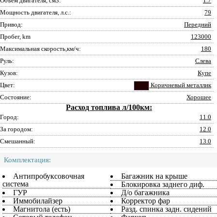
Объем двигателя, см3:
1.7
Мощность двигателя, л.с.:
79
Привод:
Передний
Пробег, km
123000
Максимальная скорость,км/ч:
180
Руль:
Слева
Кузов:
Купе
Цвет:
Коричневый металлик
Состояние:
Хорошее
Расход топлива л/100км:
Город:
11.0
За городом:
12.0
Смешанный:
13.0
Комплектация:
Антипробуксовочная
Багажник на крыше
система
Блокировка заднего диф.
ГУР
Д/о багажника
Иммобилайзер
Корректор фар
Магнитола (есть)
Разд. спинка задн. сидений