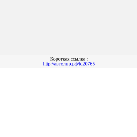
Короткая ссылка :
http://автолнр.рф/id20765