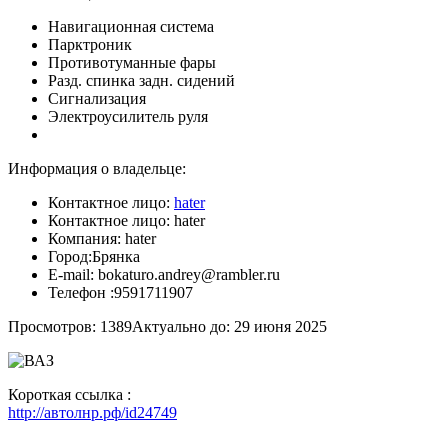
Навигационная система
Парктроник
Противотуманные фары
Разд. спинка задн. сидений
Сигнализация
Электроусилитель руля
Информация о владельце:
Контактное лицо:
hater
Контактное лицо:
hater
Компания:
hater
Город:
Брянка
E-mail:
bokaturo.andrey@rambler.ru
Телефон :
9591711907
Просмотров: 1389
Актуально до: 29 июня 2025
Короткая ссылка :
http://автолнр.рф/id24749