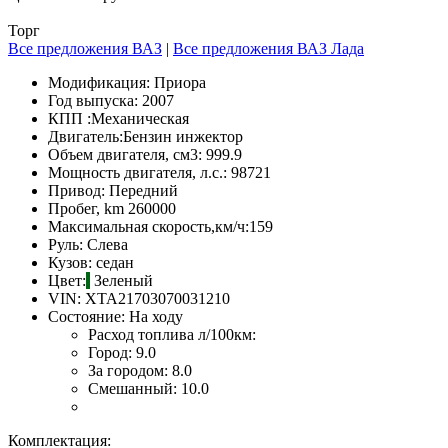
Торг
Все предложения ВАЗ
|
Все предложения ВАЗ Лада
Модификация:
Приора
Год выпуска:
2007
КПП :
Механическая
Двигатель:
Бензин инжектор
Объем двигателя, см3:
999.9
Мощность двигателя, л.с.:
98721
Привод:
Передний
Пробег, km
260000
Максимальная скорость,км/ч:
159
Руль:
Слева
Кузов:
седан
Цвет:
Зеленый
VIN:
XTA21703070031210
Состояние:
На ходу
Расход топлива л/100км:
Город:
9.0
За городом:
8.0
Смешанный:
10.0
Комплектация: