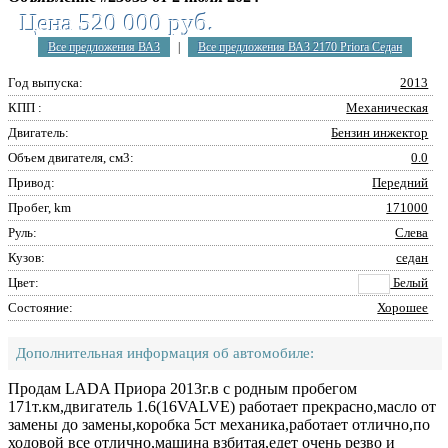
Цена 520 000 руб.
Все предложения ВАЗ
|
Все предложения ВАЗ 2170 Priora Седан
Год выпуска:
2013
КПП :
Механическая
Двигатель:
Бензин инжектор
Объем двигателя, см3:
0.0
Привод:
Передний
Пробег, km
171000
Руль:
Слева
Кузов:
седан
Цвет:
Белый
Состояние:
Хорошее
Дополнительная информация об автомобиле:
Продам LADA Приора 2013г.в с родным пробегом
171т.км,двигатель 1.6(16VALVE) работает прекрасно,масло от
замены до замены,коробка 5ст механика,работает отлично,по
ходовой все отлично,машина взбитая,едет очень резво и