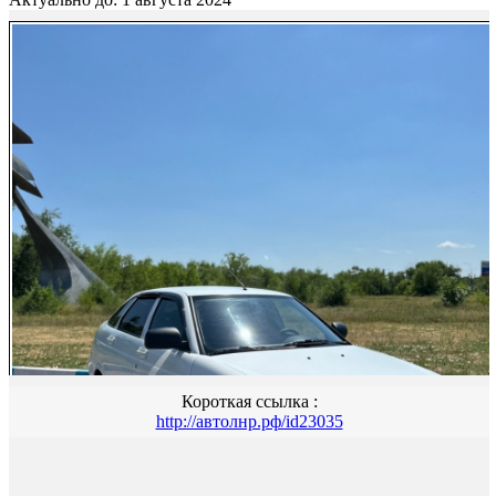
Короткая ссылка :
http://автолнр.рф/id23035