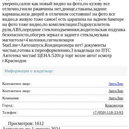
уверено,салон как новый видно на фото,по кузову все
отлично,гнили ржавчины нет,днище,стаканы,задние
карманы,низа дверей в отличном состоянии! на фото все
видно,в живую тоже самое! есть царапина на заднем бампере
на фото тоже видно,по комплектации:Гидроусилитель
руля,ABS,передние стеклоподъемники,водительская подушка
безопасности,обогрев зеркал и заднего стекла,музыка
магнитола+4 колонки,сигнализация
StarLine+Автозапуск,Кондиционера нет! документы
чистые,готова к переоформлению,3 владельца по ПТС
Автотека чистая! ЦЕНА:520т.р торг возле авто! осмотр
г.Краснодон
Информация о владельце:
Контактное лицо:
АвтоЛнр
Контактное лицо:
АвтоЛнр
Компания:
АвтоЛнр
Город:
Краснодон
Телефон :
+7 (959) 118-33-93
Просмотров: 1612
Актуально до: 1 августа 2024