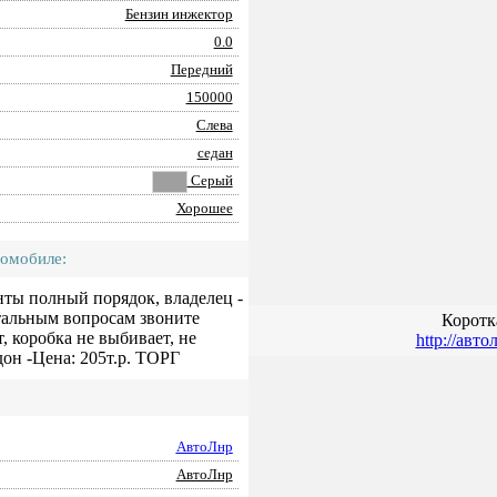
Бензин инжектор
0.0
Передний
150000
Слева
седан
Серый
Хорошее
томобиле:
нты полный порядок, владелец -
стальным вопросам звоните
Коротк
т, коробка не выбивает, не
http://авт
дон -Цена: 205т.р. ТОРГ
АвтоЛнр
АвтоЛнр