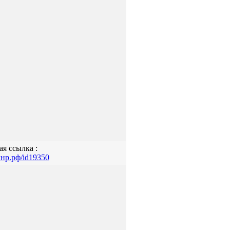
ая ссылка :
олнр.рф/id19350