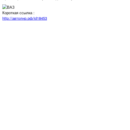
Короткая ссылка :
http://автолнр.рф/id18453