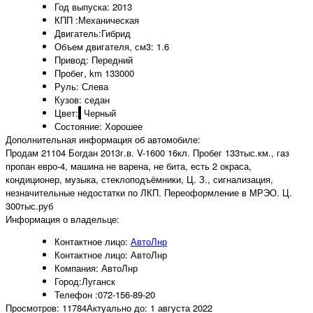
Год выпуска:
2013
КПП :
Механическая
Двигатель:
Гибрид
Объем двигателя, см3:
1.6
Привод:
Передний
Пробег, km
133000
Руль:
Слева
Кузов:
седан
Цвет:
Черный
Состояние:
Хорошее
Дополнительная информация об автомобиле:
Продам 21104 Богдан 2013г.в. V-1600 16кл. Пробег 133тыс.км., газ
пропан евро-4, машина не варена, не бита, есть 2 окраса,
кондиционер, музыка, стеклоподъёмники, Ц. З., сигнализация,
незначительные недостатки по ЛКП. Переоформление в МРЭО. Ц.
300тыс.руб
Информация о владельце:
Контактное лицо:
АвтоЛнр
Контактное лицо:
АвтоЛнр
Компания:
АвтоЛнр
Город:
Луганск
Телефон :
072-156-89-20
Просмотров: 11784
Актуально до: 1 августа 2022