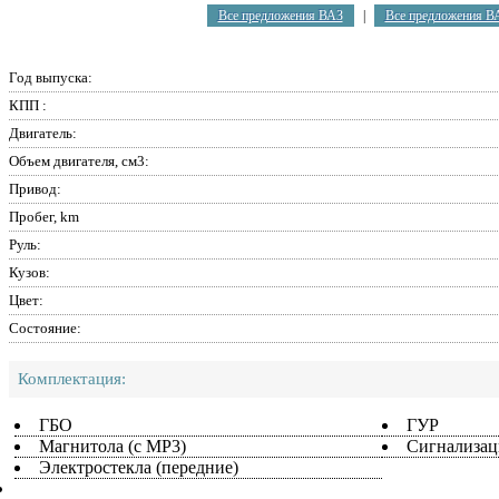
Все предложения ВАЗ
|
Все предложения В
Год выпуска:
КПП :
Двигатель:
Объем двигателя, см3:
Привод:
Пробег, km
Руль:
Кузов:
Цвет:
Состояние:
Комплектация:
ГБО
ГУР
Магнитола (с MP3)
Сигнализац
Электростекла (передние)