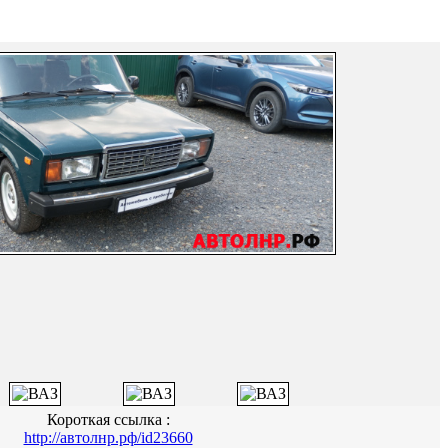
Короткая ссылка :
http://автолнр.рф/id23660