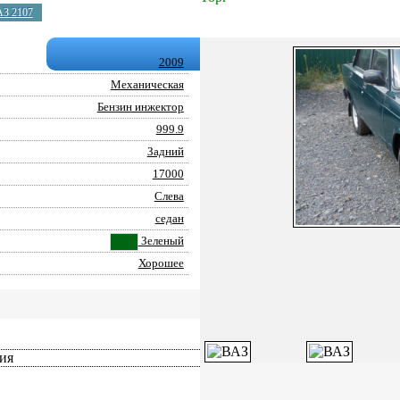
АЗ 2107
2009
Механическая
Бензин инжектор
999.9
Задний
17000
Слева
седан
Зеленый
Хорошее
ия