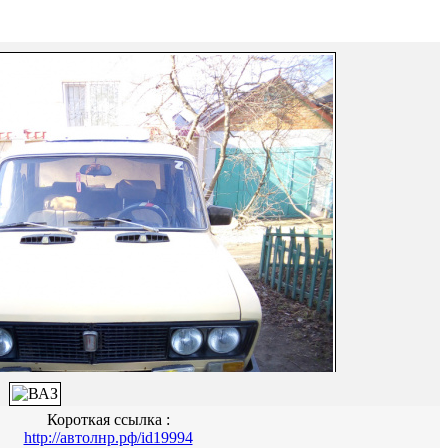
Короткая ссылка :
http://автолнр.рф/id19994