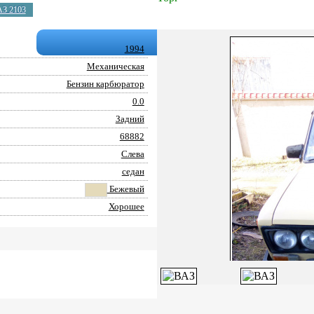
АЗ 2103
1994
Механическая
Бензин карбюратор
0.0
Задний
68882
Слева
седан
Бежевый
Хорошее