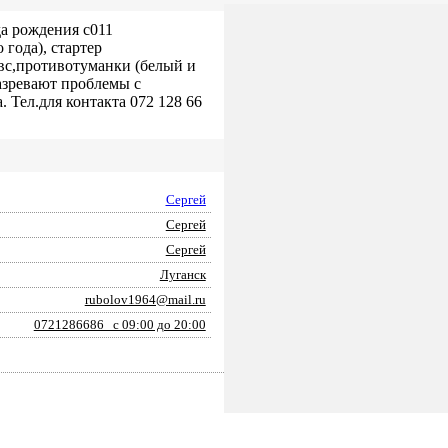
а рождения с011
года), стартер
вс,противотуманки (белый и
назревают проблемы с
. Тел.для контакта 072 128 66
Сергей
Сергей
Сергей
Луганск
rubolov1964@mail.ru
0721286686 с 09:00 до 20:00
ПОДАТЬ ЗАЯВКУ