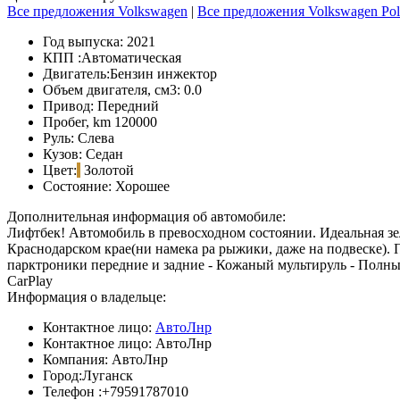
Все предложения Volkswagen
|
Все предложения Volkswagen Po
Год выпуска:
2021
КПП :
Автоматическая
Двигатель:
Бензин инжектор
Объем двигателя, см3:
0.0
Привод:
Передний
Пробег, km
120000
Руль:
Слева
Кузов:
Седан
Цвет:
Золотой
Состояние:
Хорошее
Дополнительная информация об автомобиле:
Лифтбек! Автомобиль в превосходном состоянии. Идеальная зел
Краснодарском крае(ни намека ра рыжики, даже на подвеске). 
парктроники передние и задние - Кожаный мультируль - Полный
CarPlay
Информация о владельце:
Контактное лицо:
АвтоЛнр
Контактное лицо:
АвтоЛнр
Компания:
АвтоЛнр
Город:
Луганск
Телефон :
+79591787010