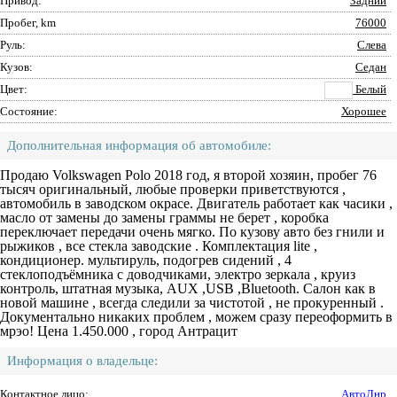
Привод:
Задний
Пробег, km
76000
Руль:
Слева
Кузов:
Седан
Цвет:
Белый
Состояние:
Хорошее
Дополнительная информация об автомобиле:
Продаю Volkswagen Polo 2018 год, я второй хозяин, пробег 76
тысяч оригинальный, любые проверки приветствуются ,
автомобиль в заводском окрасе. Двигатель работает как часики ,
масло от замены до замены граммы не берет , коробка
переключает передачи очень мягко. По кузову авто без гнили и
рыжиков , все стекла заводские . Комплектация lite ,
кондиционер. мультируль, подогрев сидений , 4
стеклоподъёмника с доводчиками, электро зеркала , круиз
контроль, штатная музыка, АUX ,USB ,Bluetooth. Салон как в
новой машине , всегда следили за чистотой , не прокуренный .
Документально никаких проблем , можем сразу переоформить в
мрэо! Цена 1.450.000 , город Антрацит
Информация о владельце:
Контактное лицо:
АвтоЛнр