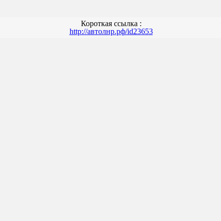
Короткая ссылка :
http://автолнр.рф/id23653