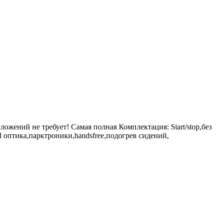
ожений не требует! Самая полная Комплектация: Start/stop,без
 оптика,парктроники,handsfree,подогрев сидений,