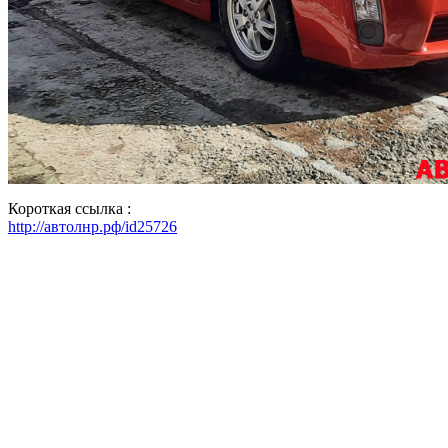
Короткая ссылка :
http://автолнр.рф/id25726