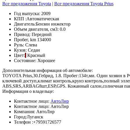
Все предложения Toyota
|
Все предложения Toyota Prius
Год выпуска:
2009
КПП :
Автоматическая
Двигатель:
Бензин инжектор
Объем двигателя, см3:
0.0
Привод:
Передний
Пробег, km
134000
Руль:
Слева
Кузов:
Седан
Цвет:
Красный
Состояние:
Хорошее
Дополнительная информация об автомобиле:
TOYOTA Prius,30.Гебрид, 1.8. Пробег:134т,ми. Один хозяин в Р
ключевой доступ,климат контроль,круиз контроль,полный эллек
ABS,SRS,ARBAG8шт,ESP,GPS. Кожанный салон,солнечная панел
Информация о владельце:
Контактное лицо:
АвтоЛнр
Контактное лицо:
АвтоЛнр
Компания:
АвтоЛнр
Город:
Луганск
Телефон :
+79591726577