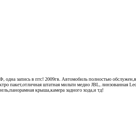
Ф, одна запись в птс! 2009гв. Автомобиль полностью обслужен,вл
тро пакет,отличная штатная мильти медио JBL, линзованная Led
ь,панорамная крыша,камера задного хода,и тд!