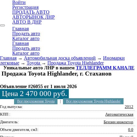
Войти
Регистрация
ПРОДАТЬ АВТО
АВТОРЫНОК ЛНР
АВТО В ДНР
Главная
Продать авто
Каталог авто
Главная
Продать авто
Каталог авто
Главная
→
Автомобильная доска объявлений
→
Иномарки
легковые
→
Toyota
→
Продажа Toyota Highlander
Уникальные авто ЛНР в нашем
ТЕЛЛЕГРАММ КАНАЛЕ
Продажа Toyota Highlander, г. Стаханов
Объявление #26055 от 1 июля 2026
Цена 2 470 000 руб.
Все предложения Toyota
|
Все предложения Toyota Highlander
Год выпуска:
2012
КПП :
Автоматическая
Двигатель:
Бензин инжектор
Объем двигателя, см3:
0.0