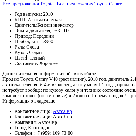
Все предложения Toyota
|
Все предложения Toyota Camry
Год выпуска:
2010
КПП :
Автоматическая
Двигатель:
Бензин инжектор
Объем двигателя, см3:
0.0
Привод:
Передний
Пробег, km
113900
Руль:
Слева
Кузов:
Седан
Цвет:
Черный
Состояние:
Хорошее
Дополнительная информация об автомобиле:
Продаю Toyota Camry V40 (рестайлинг), 2010 год, двигатель 2.
автотека зелёная. Я 4-й владелец, авто у меня 1.5 года, прод
не требует вообще: по кузову, салону и технике состояние оч
комплекта колёс (почти новые) и 2 ключа. Почему продаю! П
Информация о владельце:
Контактное лицо:
АвтоЛнр
Контактное лицо:
АвтоЛнр
Компания:
АвтоЛнр
Город:
Краснодон
Телефон :
+7 (959) 109-73-80