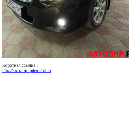
Короткая ссылка :
http://автолнр.рф/id25355