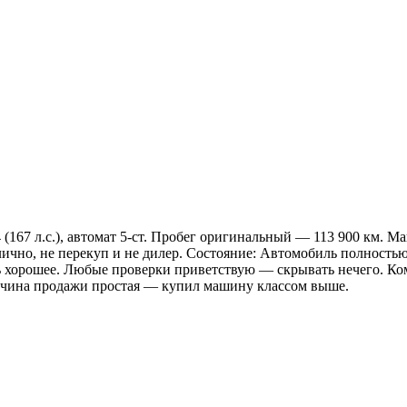
4 (167 л.с.), автомат 5-ст. Пробег оригинальный — 113 900 км. 
аю лично, не перекуп и не дилер. Состояние: Автомобиль полност
ень хорошее. Любые проверки приветствую — скрывать нечего. Ко
ричина продажи простая — купил машину классом выше.