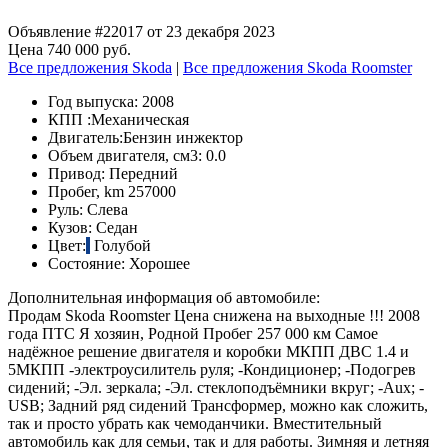
Объявление #22017 от 23 декабря 2023
Цена 740 000 руб.
Все предложения Skoda
|
Все предложения Skoda Roomster
Год выпуска:
2008
КПП :
Механическая
Двигатель:
Бензин инжектор
Объем двигателя, см3:
0.0
Привод:
Передний
Пробег, km
257000
Руль:
Слева
Кузов:
Седан
Цвет:
Голубой
Состояние:
Хорошее
Дополнительная информация об автомобиле:
Продам Skoda Roomster Цена снижена на выходные !!! 2008
года ПТС Я хозяин, Родной Пробег 257 000 км Самое
надёжное решение двигателя и коробки МКПП ДВС 1.4 и
5МКПП -электроусилитель руля; -Кондиционер; -Подогрев
сидений; -Эл. зеркала; -Эл. стеклоподъёмники вкруг; -Аux; -
USB; Задний ряд сидений Трансформер, можно как сложить,
так и просто убрать как чемоданчики. Вместительный
автомобиль как для семьи, так и для работы. Зимняя и летняя