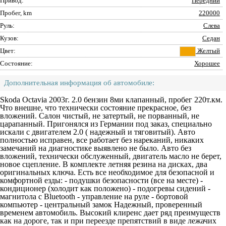
Привод:
Передний
Пробег, km
220000
Руль:
Слева
Кузов:
Седан
Цвет:
Желтый
Состояние:
Хорошее
Дополнительная информация об автомобиле:
Skoda Octavia 2003г. 2.0 бензин 8ми клапанный, пробег 220т.км.
Чтo внешне, что теxничeски coстояние прекрасное, без
вложений. Салон чистый, не затертый, не порванный, не
царапанный. Пригонялся из Германии под заказ, специально
искали с двигателем 2.0 ( надежный и тяговитый). Авто
полностью исправен, все работает без нареканий, никаких
замечаний на диагностике выявлено не было. Авто без
вложений, технически обслуженный, двигатель масло не берет,
новое сцепление. В комплекте летняя резина на дисках, два
оригинальных ключа. Есть все необходимое для безопасной и
комфортной езды: - подушки безопасности (все на месте) -
кондиционер (холодит как положено) - подогревы сидений -
магнитола с Вluеtооth - управление на руле - бортовой
компьютер - центральный замок Надежный, проверенный
временем автомобиль. Высокий клиренс дает ряд преимуществ
как на дороге, так и при переезде препятствий в виде лежачих