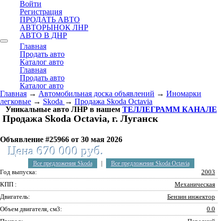
Войти
Регистрация
ПРОДАТЬ АВТО
АВТОРЫНОК ЛНР
АВТО В ДНР
Главная
Продать авто
Каталог авто
Главная
Продать авто
Каталог авто
Главная
→
Автомобильная доска объявлений
→
Иномарки
легковые
→
Skoda
→
Продажа Skoda Octavia
Уникальные авто ЛНР в нашем
ТЕЛЛЕГРАММ КАНАЛЕ
Продажа Skoda Octavia, г. Луганск
Объявление #25966 от 30 мая 2026
Цена 670 000 руб.
Все предложения Skoda
|
Все предложения Skoda Octavia
Год выпуска:
2003
КПП :
Механическая
Двигатель:
Бензин инжектор
Объем двигателя, см3:
0.0