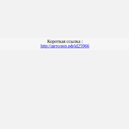
Короткая ссылка :
http://автолнр.рф/id25966