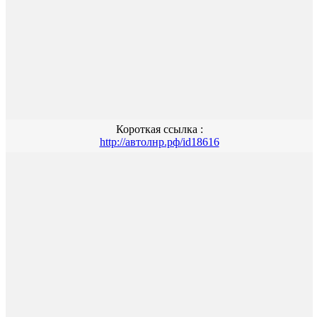
Короткая ссылка :
http://автолнр.рф/id18616