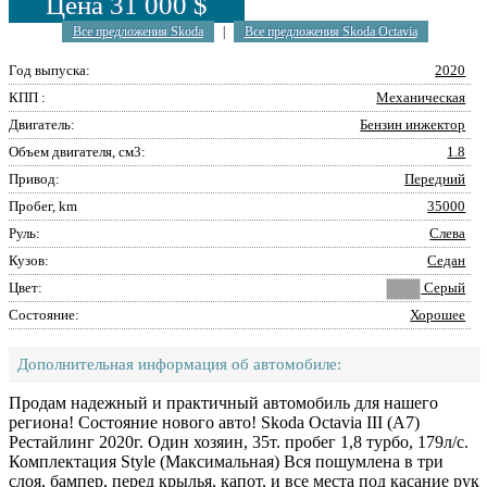
Цена 31 000 $
Все предложения Skoda
|
Все предложения Skoda Octavia
Год выпуска:
2020
КПП :
Механическая
Двигатель:
Бензин инжектор
Объем двигателя, см3:
1.8
Привод:
Передний
Пробег, km
35000
Руль:
Слева
Кузов:
Седан
Цвет:
Серый
Состояние:
Хорошее
Дополнительная информация об автомобиле:
Продам надежный и практичный автомобиль для нашего
региона! Состояние нового авто! Skoda Octavia III (A7)
Рестайлинг 2020г. Один хозяин, 35т. пробег 1,8 турбо, 179л/с.
Комплектация Style (Максимальная) Вся пошумлена в три
слоя, бампер, перед крылья, капот, и все места под касание рук