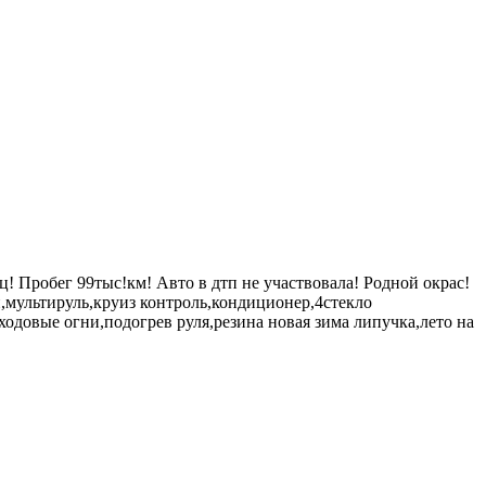
! Пробег 99тыс!км! Авто в дтп не участвовала! Родной окрас!
,мультируль,круиз контроль,кондиционер,4стекло
одовые огни,подогрев руля,резина новая зима липучка,лето на