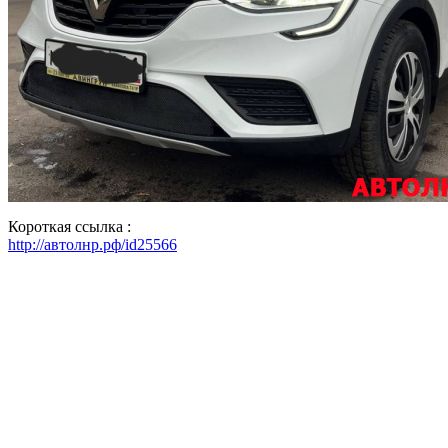
Короткая ссылка :
http://автолнр.рф/id25566