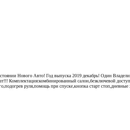
стоянии Нового Авто! Год выпуска 2019 декабрь! Один Владелиц
ат!!! Комплектация:комбинированный салон,безключевой доступ
,подогрев руля,помощь при спуске,кнопка старт стоп,дневные х