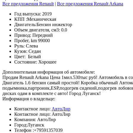
Все предложения Renault
|
Все предложения Renault Arkana
Год выпуска:
2019
КПП :
Механическая
Двигатель:
Бензин инжектор
Объем двигателя, см3:
0.0
Привод:
Передний
Пробег, km
99000
Руль:
Слева
Кузов:
Седан
Цвет:
Белый
Состояние:
Хорошее
Дополнительная информация об автомобиле:
Продам Renault Arkana Цена 1мил.530тыс руб! Автомобиль в со
Двигатель 1.6 бензин самый простой! Коробка обычный Автом
подьемника,партроник,ESP,подогрев сидений,подогрев лобового
дисках одам в комплекте с авто! Город Луганск!
Информация о владельце:
Контактное лицо:
АвтоЛнр
Контактное лицо:
АвтоЛнр
Компания:
АвтоЛнр
Город:
Луганск
Телефон :
+79591357039