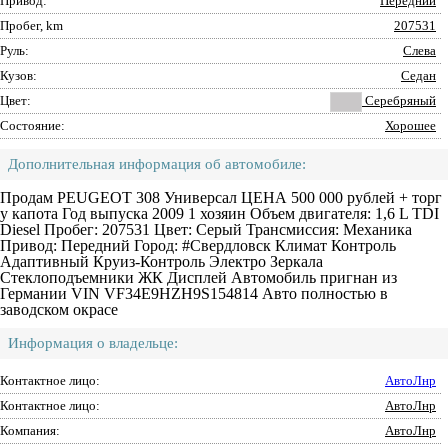
Привод:
Передний
Пробег, km
207531
Руль:
Слева
Кузов:
Седан
Цвет:
Серебряный
Состояние:
Хорошее
Дополнительная информация об автомобиле:
Продам PEUGEOT 308 Универсал ЦЕНА 500 000 рублей + торг
у капота Год выпуска 2009 1 хозяин Объем двигателя: 1,6 L TDI
Diesel Пробег: 207531 Цвет: Серый Трансмиссия: Механика
Привод: Передний Город: #Свердловск Климат Контроль
Адаптивный Круиз-Контроль Электро Зеркала
Стеклоподъемники ЖК Дисплей Автомобиль пригнан из
Германии VIN VF34E9HZH9S154814 Авто полностью в
заводском окрасе
Информация о владельце:
Контактное лицо:
АвтоЛнр
Контактное лицо:
АвтоЛнр
Компания:
АвтоЛнр