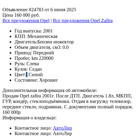
Объявление #24783 от 6 июня 2025
Цена 160 000 руб.
Все предложения Opel
|
Все предложения Opel Zafira
Год выпуска:
2001
КПП :
Механическая
Двигатель:
Бензин инжектор
Объем двигателя, см3:
0.0
Привод:
Передний
Пробег, km
220000
Руль:
Слева
Кузов:
Седан
Цвет:
Синий
Состояние:
Хорошее
Дополнительная информация об автомобиле:
Продам Opel zаfira 2001г. После ДТП. Двигатель 1.8л, МКПП,
ГУР, кондёр, стеклоподъёмники. Отдам в нагрузку телевизор,
переднее стекло, подрамник. С документами полный порядок.
160 000р
Информация о владельце:
Контактное лицо:
АвтоЛнр
Контактное лицо:
АвтоЛнр