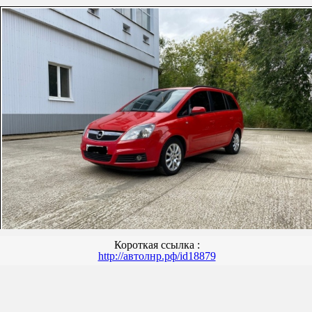
Короткая ссылка :
http://автолнр.рф/id18879