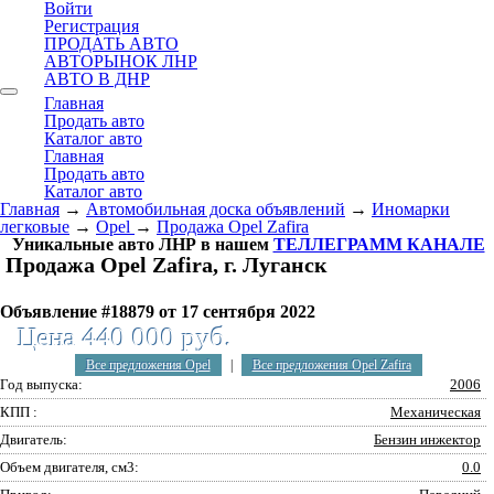
Войти
Регистрация
ПРОДАТЬ АВТО
АВТОРЫНОК ЛНР
АВТО В ДНР
Главная
Продать авто
Каталог авто
Главная
Продать авто
Каталог авто
Главная
→
Автомобильная доска объявлений
→
Иномарки
легковые
→
Opel
→
Продажа Opel Zafira
Уникальные авто ЛНР в нашем
ТЕЛЛЕГРАММ КАНАЛЕ
Продажа Opel Zafira, г. Луганск
Объявление #18879 от 17 сентября 2022
Цена 440 000 руб.
Все предложения Opel
|
Все предложения Opel Zafira
Год выпуска:
2006
КПП :
Механическая
Двигатель:
Бензин инжектор
Объем двигателя, см3:
0.0