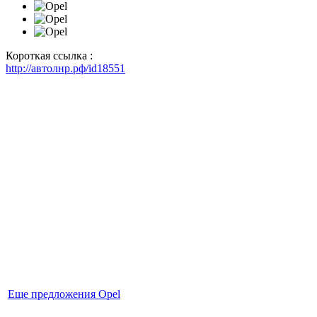
Короткая ссылка :
http://автолнр.рф/id18551
Еще предложения Opel