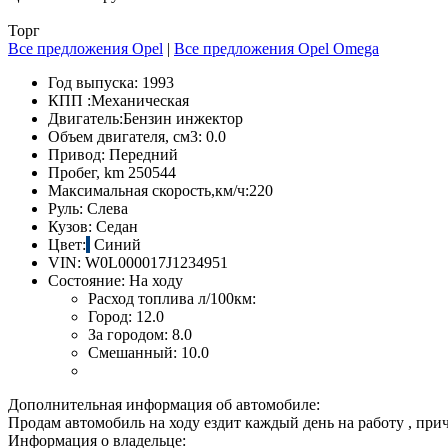
Торг
Все предложения Opel
|
Все предложения Opel Omega
Год выпуска:
1993
КПП :
Механическая
Двигатель:
Бензин инжектор
Объем двигателя, см3:
0.0
Привод:
Передний
Пробег, km
250544
Максимальная скорость,км/ч:
220
Руль:
Слева
Кузов:
Седан
Цвет:
Синий
VIN:
W0L000017J1234951
Состояние:
На ходу
Расход топлива л/100км:
Город:
12.0
За городом:
8.0
Смешанный:
10.0
Дополнительная информация об автомобиле:
Продам автомобиль на ходу ездит каждый день на работу , пр
Информация о владельце: