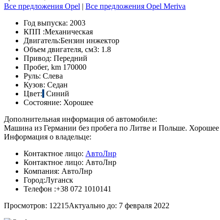
Все предложения Opel
|
Все предложения Opel Meriva
Год выпуска:
2003
КПП :
Механическая
Двигатель:
Бензин инжектор
Объем двигателя, см3:
1.8
Привод:
Передний
Пробег, km
170000
Руль:
Слева
Кузов:
Седан
Цвет:
Синий
Состояние:
Хорошее
Дополнительная информация об автомобиле:
Машина из Германии без пробега по Литве и Польше. Хорошее 
Информация о владельце:
Контактное лицо:
АвтоЛнр
Контактное лицо:
АвтоЛнр
Компания:
АвтоЛнр
Город:
Луганск
Телефон :
+38 072 1010141
Просмотров: 12215
Актуально до: 7 февраля 2022