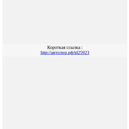
Короткая ссылка :
http://автолнр.рф/id25923