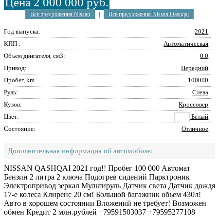
Цена 2 000 000 руб.
Все предложения Nissan
|
Все предложения Nissan Qashqai
Год выпуска:
2021
КПП :
Автоматическая
Объем двигателя, см3:
0.0
Привод:
Передний
Пробег, km
100000
Руль:
Слева
Кузов:
Кроссовер
Цвет:
Белый
Состояние:
Отличное
Дополнительная информация об автомобиле:
NISSAN QASHQAI 2021 год!! Пробег 100 000 Автомат
Бензин 2 литра 2 ключа Подогрев сидений Парктроник
Электропривод зеркал Мультируль Датчик света Датчик дождя
17-е колеса Клиренс 20 см! Большой багажник обьем 430л!
Авто в хорошем состоянии Вложений не требует! Возможен
обмен Кредит 2 млн.рублей +79591503037 +79595277108