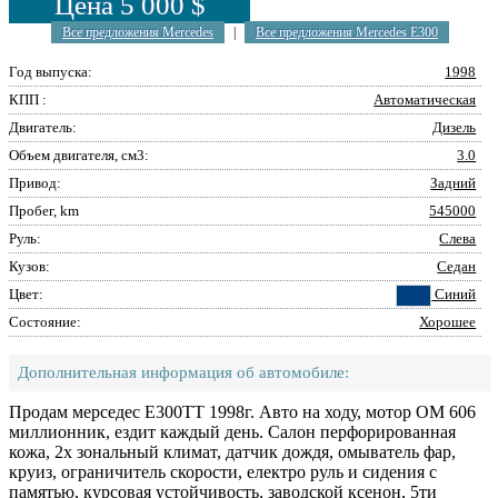
Цена 5 000 $
Все предложения Mercedes
|
Все предложения Mercedes E300
Год выпуска:
1998
КПП :
Автоматическая
Двигатель:
Дизель
Объем двигателя, см3:
3.0
Привод:
Задний
Пробег, km
545000
Руль:
Слева
Кузов:
Седан
Цвет:
Синий
Состояние:
Хорошее
Дополнительная информация об автомобиле:
Продам мерседес Е300ТТ 1998г. Авто на ходу, мотор ОМ 606
миллионник, ездит каждый день. Салон перфорированная
кожа, 2х зональный климат, датчик дождя, омыватель фар,
круиз, ограничитель скорости, електро руль и сидения с
памятью, курсовая устойчивость, заводской ксенон, 5ти