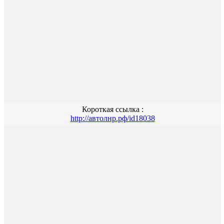
Короткая ссылка :
http://автолнр.рф/id18038