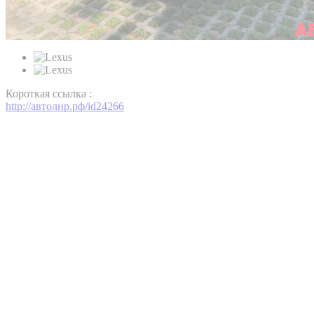
Короткая ссылка :
http://автолнр.рф/id24266