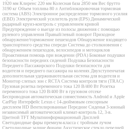
1920 мм Клиренс 220 мм Колесная база 2850 мм Вес брутто
3190 кг Объем топлива 80 л Антиблокировочная тормозная
система (ABS) Электронное распределение тормозного усилия
(EBD) Электрический усилитель руля (EPS) Динамический
радарный круиз-контроль с управлением кривой
Предупреждение о выезде из полосы движения с помощью
рулевого управления Правый/левый поворот Приходное
обнаружение/торможение пешеходов Обнаружение входящего
транспортного средства спереди Система до столкновения с
обнаружением пешеходов, велосипедов и мотоциклов
Проактивная помощь при вождении (PDA) Боковые подушки
безопасности передних сидений Подушка Безопасности
Переднего Пассажирского Подушки безопасности для
водителя и переднего пассажира на коленях Двухступенчатая
дополнительная удерживаютельная система для водителя и
Монитор слепых зон с RCTA Система контроля тяги (TRAC)
Грузовая розетка переменного тока 120 В/400 Вт Розетка
переменного тока 120 В/400 Вт в грузовом отсеке
Беспроводная автоматическая совместимость Android и Apple
CarPlay Интерфейс Lexus с 14-дюймовым сенсорным
дисплеем HD Вентилированные Передние Сиденья 3-зонный
независимый автоматический климат-контроль 12, 3-в.
Цветной TFT Мультиинформационный Дисплей
Светодиодные фары премиум-класса с тройным лучом
Светодиодные задние фонари Акустическое стекло передней