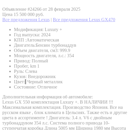
Объявление #24266 от 28 февраля 2025
Цена 15 500 000 руб.
Все предложения Lexus
|
Все предложения Lexus GX470
Модификация:
Luxury +
Год выпуска:
2024
КПП :
Автоматическая
Двигатель:
Бензин турбонаддув
Объем двигателя, см3:
999.9
Мощность двигателя, л.с.:
354
Привод:
Полный
Пробег, km
1
Руль:
Слева
Кузов:
Внедорожник
Цвет:
Черный металлик
Состояние:
Отличное
Дополнительная информация об автомобиле:
Lexus GX 550 комплектация Luxury +. В НАЛИЧИИ !!!
Максимальная комплектация. Производство Япония. Все на
русском языке , блок климата в Цельсиях. Также есть и другие
цвета в ассортименте ! Двигатель: 3.4 л. V6 с двойным
турбонаддувом 354 л.c. Cистема полного привода 10-
ступенчатая коробка Длина 5005 мм Ширина 1980 мм Высота