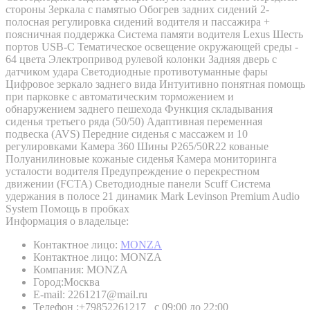
стороны Зеркала с памятью Обогрев задних сидений 2-
полосная регулировка сидений водителя и пассажира +
поясничная поддержка Система памяти водителя Lexus Шесть
портов USB-C Тематическое освещение окружающей среды -
64 цвета Электропривод рулевой колонки Задняя дверь с
датчиком удара Светодиодные противотуманные фары
Цифровое зеркало заднего вида Интуитивно понятная помощь
при парковке с автоматическим торможением и
обнаружением заднего пешехода Функция складывания
сиденья третьего ряда (50/50) Адаптивная переменная
подвеска (AVS) Передние сиденья с массажем и 10
регулировками Камера 360 Шины P265/50R22 кованые
Полуанилиновые кожаные сиденья Камера мониторинга
усталости водителя Предупреждение о перекрестном
движении (FCTA) Светодиодные панели Scuff Система
удержания в полосе 21 динамик Mark Levinson Premium Audio
System Помощь в пробках
Информация о владельце:
Контактное лицо:
MONZA
Контактное лицо:
MONZA
Компания:
MONZA
Город:
Москва
E-mail:
2261217@mail.ru
Телефон :
+79852261217 с 09:00 до 22:00