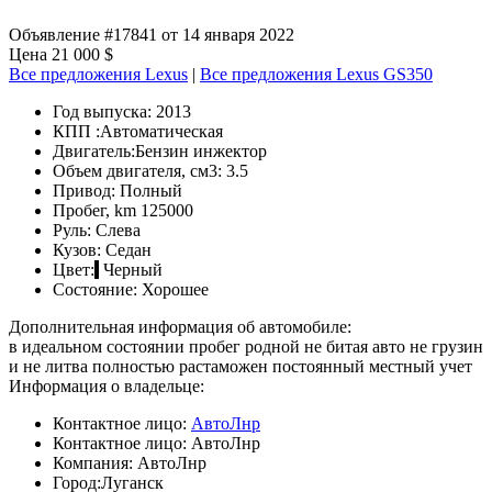
Объявление #17841 от 14 января 2022
Цена 21 000 $
Все предложения Lexus
|
Все предложения Lexus GS350
Год выпуска:
2013
КПП :
Автоматическая
Двигатель:
Бензин инжектор
Объем двигателя, см3:
3.5
Привод:
Полный
Пробег, km
125000
Руль:
Слева
Кузов:
Седан
Цвет:
Черный
Состояние:
Хорошее
Дополнительная информация об автомобиле:
в идеальном состоянии пробег родной не битая авто не грузин
и не литва полностью растаможен постоянный местный учет
Информация о владельце:
Контактное лицо:
АвтоЛнр
Контактное лицо:
АвтоЛнр
Компания:
АвтоЛнр
Город:
Луганск