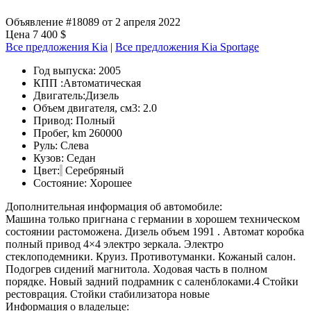
Объявление #18089 от 2 апреля 2022
Цена 7 400 $
Все предложения Kia
|
Все предложения Kia Sportage
Год выпуска:
2005
КПП :
Автоматическая
Двигатель:
Дизель
Объем двигателя, см3:
2.0
Привод:
Полный
Пробег, km
260000
Руль:
Слева
Кузов:
Седан
Цвет:
Серебряный
Состояние:
Хорошее
Дополнительная информация об автомобиле:
Машина только пригнана с германии в хорошем техническом
состоянии растоможена. Дизель объем 1991 . Автомат коробка
полный привод 4×4 электро зеркала. Электро
стеклоподемники. Круиз. Противотуманки. Кожаный салон.
Подогрев сидений магнитола. Ходовая часть в полном
порядке. Новый задний подрамник с саленблоками.4 Стойки
рестоврация. Стойки стабилизатора новые
Информация о владельце: