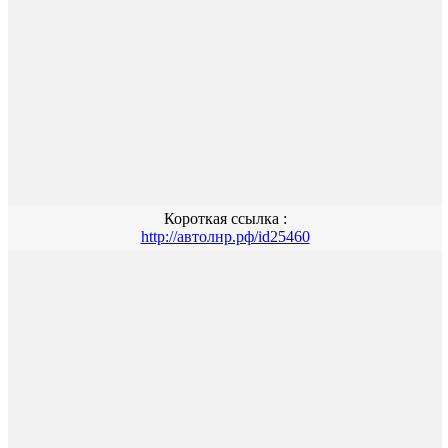
Короткая ссылка :
http://автолнр.рф/id25460