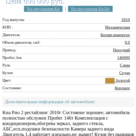
Цена 600 000 руб.
Все предложения Kia
|
Все предложения Kia Rio
Год выпуска:
2010
КПП :
Механическая
Двигатель:
Бензин инжектор
Объем двигателя, см3:
0.0
Привод:
Передний
Пробег, km
146000
Руль:
Слева
Кузов:
Седан
Цвет:
Золотой
Состояние:
Хорошее
Дополнительная информация об автомобиле:
Киа Рио 2 рестайлинг 2010г Состояние хорошее, автомобиль
полностью обслужен Пробег 146т Комплектация с
кондиционером,обогрева зеркал, заднего стекла,
АБС,есп,подушки безопасности Камера заднего вида
Двигатель 1,4 работает идеально,не дымит! Кузов без рыжиков