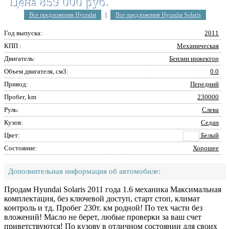
Цена 859 000 руб.
Все предложения Hyundai
|
Все предложения Hyundai Solaris
Год выпуска:
2011
КПП :
Механическая
Двигатель:
Бензин инжектор
Объем двигателя, см3:
0.0
Привод:
Передний
Пробег, km
230000
Руль:
Слева
Кузов:
Седан
Цвет:
Белый
Состояние:
Хорошее
Дополнительная информация об автомобиле:
Продам Hyundai Solaris 2011 года 1.6 механика Максимальная
комплектация, без ключевой доступ, старт стоп, климат
контроль и тд. Пробег 230т. км родной! По тех части без
вложений! Масло не берет, любые проверки за ваш счет
приветствуются! По кузову в отличном состоянии для своих