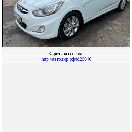
Короткая ссылка :
http://автолнр.рф/id26046