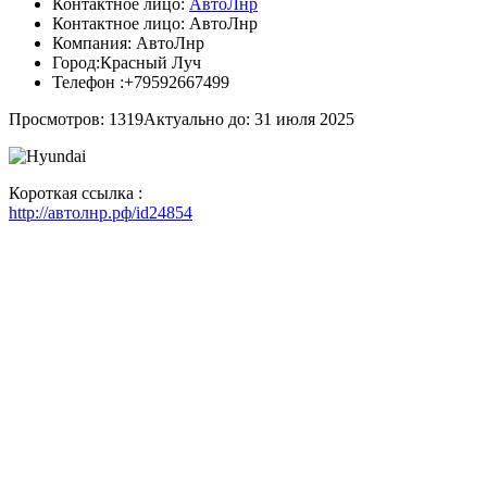
Контактное лицо:
АвтоЛнр
Контактное лицо:
АвтоЛнр
Компания:
АвтоЛнр
Город:
Красный Луч
Телефон :
+79592667499
Просмотров: 1319
Актуально до: 31 июля 2025
Короткая ссылка :
http://автолнр.рф/id24854